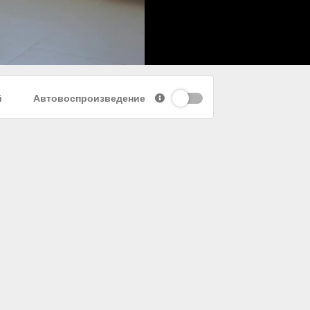
й
Автовоспроизведение