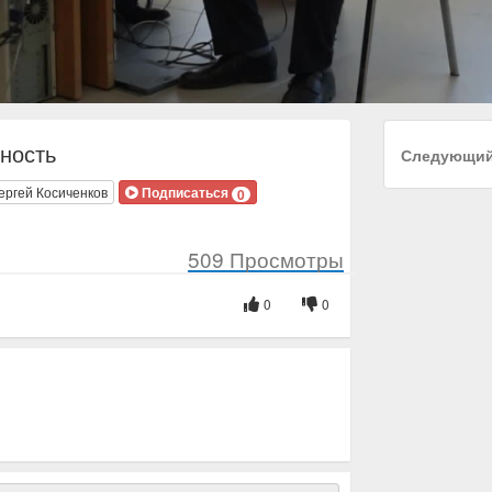
ность
Следующи
ергей Косиченков
Подписаться
0
509
Просмотры
0
0