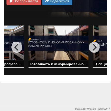
Воспроизвести
Поделиться
Стремление к лично-профессиональному росту, развитию
Готовность к ненормированному рабочему дню
_Специф
Powered by AVideo ® Platform v11.4