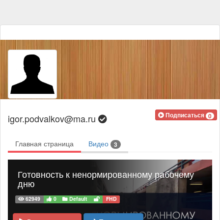
Подписаться
0
igor.podvalkov@ma.ru
Главная страница
Видео
3
Готовность к ненормированному рабочему
дню
62949
0
Default
FHD